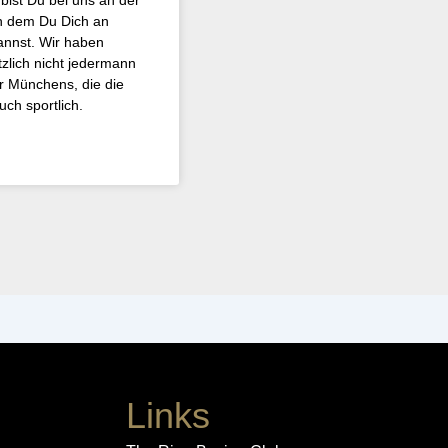
bist Du bei uns an der
in dem Du Dich an
annst. Wir haben
zlich nicht jedermann
er Münchens, die die
uch sportlich.
Links