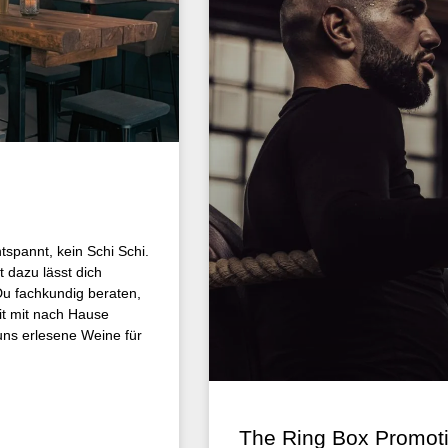
tspannt, kein Schi Schi.
 dazu lässt dich
u fachkundig beraten,
it mit nach Hause
uns erlesene Weine für
The Ring Box Promot