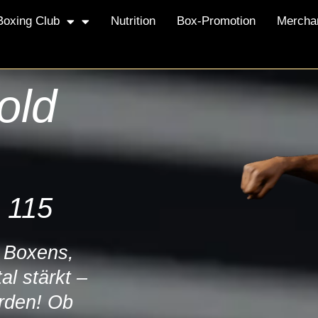
Boxing Club
Nutrition
Box-Promotion
Mercha
old
 115
s Boxens,
al stärkt –
rden! Ob