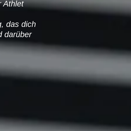
 Athlet
, das dich
d darüber