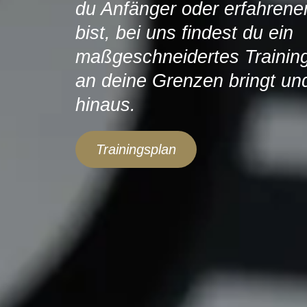
du Anfänger oder erfahrener
bist, bei uns findest du ein
maßgeschneidertes Training
an deine Grenzen bringt un
hinaus.
Trainingsplan