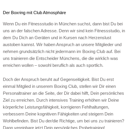
c
s
u
e
t
t
Der Boxring mit Club Atmosphäre
b
a
u
o
g
b
Wenn Du ein Fitnessstudio in München suchst, dann bist Du bei
o
r
e
uns an der falschen Adresse. Denn wir sind kein Fitnessstudio, in
k
a
dem Du Dich an Geräten und in Kursen nach Herzenslust
m
austoben kannst. Wir haben Anspruch an unsere Mitglieder und
nehmen grundsätzlich nicht jedermann im Boxing Club auf. Bei
uns trainieren die Entscheider Münchens, die die wirklich was
erreichen wollen – sowohl beruflich als auch sportlich.
Doch der Anspruch beruht auf Gegenseitigkeit. Bist Du erst
einmal Mitglied in unserem Boxing Club, stellen wir Dir einen
Personaltrainer an die Seite, der Dir dabei hilft, Dein persönliches
Ziel zu erreichen. Durch intensives Training erhöhen wir Deine
körperliche Leistungsfähigkeit, korrigieren Fehlhaltungen,
verbessern Deine kognitiven Fähigkeiten und steigern Dein
Wohlbefinden. Bist Du der/die Richtige, um bei uns zu trainieren?
Dann vereinbare jetzt Dein persönliches Probetraining!