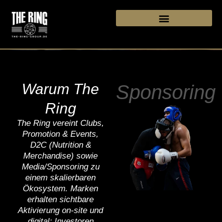
Zum
Inhalt
springen
Warum The
Sponsoring
Ring
The Ring vereint Clubs,
Promotion & Events,
D2C (Nutrition &
Merchandise) sowie
Media/Sponsoring zu
einem skalierbaren
Ökosystem. Marken
erhalten sichtbare
Aktivierung on-site und
digital; Investoren