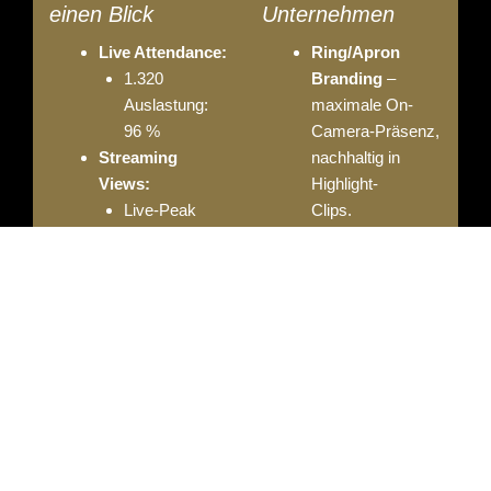
einen Blick
Unternehmen
Live Attendance:
Ring/Apron
1.320
Branding
–
Auslastung:
maximale On-
96 %
Camera-Präsenz,
Streaming
nachhaltig in
Views:
Highlight-
Live-Peak
Clips.
7.800
Corner &
Live+7 72.400
Equipment
–
·
prominente
Live+14
Sichtbarkeit in
104.600
Coaching-
Social:
Sequenzen &
Impressions
Foto-Assets.
(14 Tage) 1,4
Mio.
Walk-in
Engagement
Experience
–