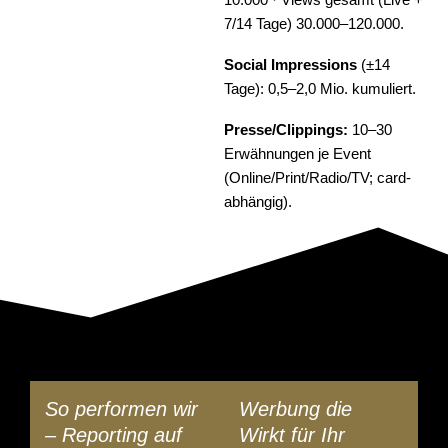
7/14 Tage) 30.000–120.000.
Social Impressions
(±14
Tage): 0,5–2,0 Mio. kumuliert.
Presse/Clippings:
10–30
Erwähnungen je Event
(Online/Print/Radio/TV; card-
abhängig).
So performen wir
Werbung die
– Reporting auf
Wirkt für Ihr