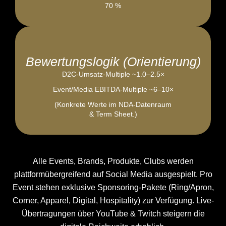
70 %
Bewertungslogik (Orientierung)
D2C-Umsatz-Multiple ~1.0–2.5×
Event/Media EBITDA-Multiple ~6–10×
(Konkrete Werte im NDA-Datenraum
& Term Sheet.)
Alle Events, Brands, Produkte, Clubs werden
plattformübergreifend auf Social Media ausgespielt. Pro
Event stehen exklusive Sponsoring-Pakete (Ring/Apron,
Corner, Apparel, Digital, Hospitality) zur Verfügung. Live-
Übertragungen über YouTube & Twitch steigern die