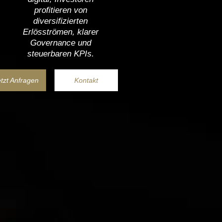
profitieren von
diversifizierten
Erlösströmen, klarer
Governance und
steuerbaren KPIs.
tzt Anfragen
Kontakt