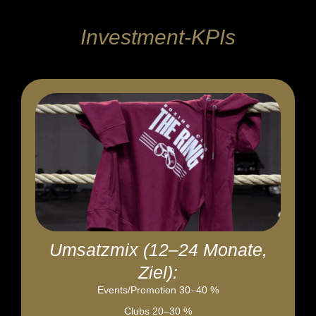
Investment-KPIs
Umsatzmix (12–24 Monate,
Ziel):
Events/Promotion 30–40 %
Clubs 20–30 %